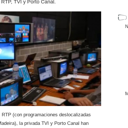
a RTP, TVI y Porto Canal.
N
M
s RTP (con programaciones deslocalizadas
deira), la privada TVI y Porto Canal han