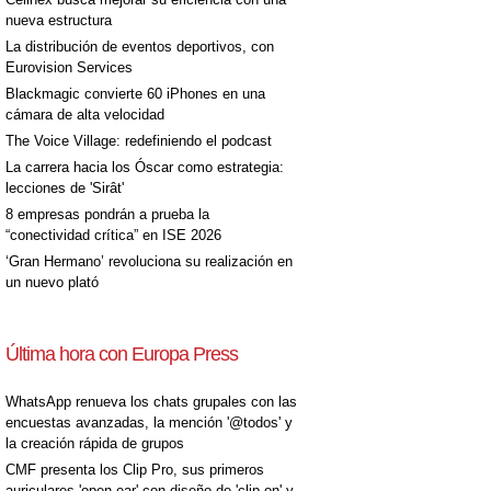
nueva estructura
La distribución de eventos deportivos, con
Eurovision Services
Blackmagic convierte 60 iPhones en una
cámara de alta velocidad
The Voice Village: redefiniendo el podcast
La carrera hacia los Óscar como estrategia:
lecciones de 'Sirât'
8 empresas pondrán a prueba la
“conectividad crítica” en ISE 2026
‘Gran Hermano’ revoluciona su realización en
un nuevo plató
Última hora con Europa Press
WhatsApp renueva los chats grupales con las
encuestas avanzadas, la mención '@todos' y
la creación rápida de grupos
CMF presenta los Clip Pro, sus primeros
auriculares 'open-ear' con diseño de 'clip on' y