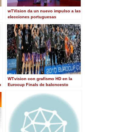
wTVision da un nuevo impulso a las
elecciones portuguesas
WTvision con grafismo HD en la
o
Eurocup Finals de baloncesto