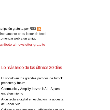
cripción gratuita por RSS
ectamente en tu lector de feed
comendar web a un amigo
críbete al newsletter gratuito
Lo más leído de los últimos 30 días
El sonido en los grandes partidos de fútbol:
presente y futuro
Gestmusic y Amplify lanzan KAI: IA para
entretenimiento
Arquitectura digital en evolución: la apuesta
de Canal Sur
Cellnex busca mejorar su eficiencia con una