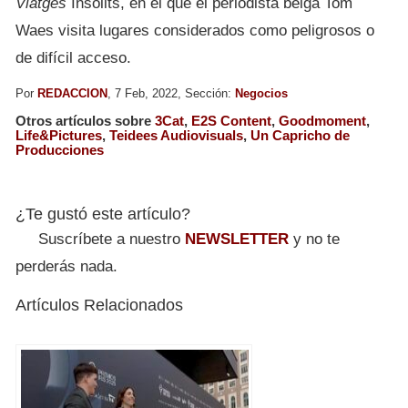
Viatges
Insòlits, en el que el periodista belga Tom
Waes visita lugares considerados como peligrosos o
de difícil acceso.
Por
REDACCION
, 7 Feb, 2022, Sección:
Negocios
Otros artículos sobre
3Cat
,
E2S Content
,
Goodmoment
,
Life&Pictures
,
Teidees Audiovisuals
,
Un Capricho de
Producciones
¿Te gustó este artículo?
Suscríbete a nuestro
NEWSLETTER
y no te
perderás nada.
Artículos Relacionados