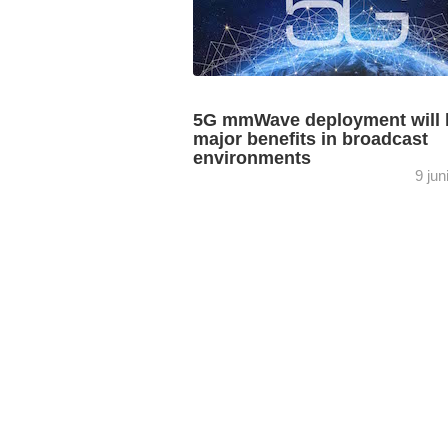
5G mmWave deployment will 
major benefits in broadcast
environments
9 jun
The latest Analysys Mason study,
commissioned by Qualcomm and Eric
points to the economic and operational
benefits of millimeter wave deployment 
5G. This ...