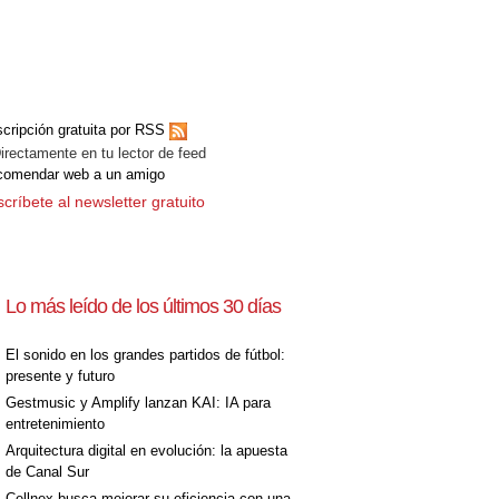
cripción gratuita por RSS
ectamente en tu lector de feed
comendar web a un amigo
críbete al newsletter gratuito
Lo más leído de los últimos 30 días
El sonido en los grandes partidos de fútbol:
presente y futuro
Gestmusic y Amplify lanzan KAI: IA para
entretenimiento
Arquitectura digital en evolución: la apuesta
de Canal Sur
Cellnex busca mejorar su eficiencia con una