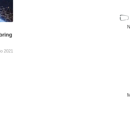
N
bring
io 2021
sson,
for
[+]
M