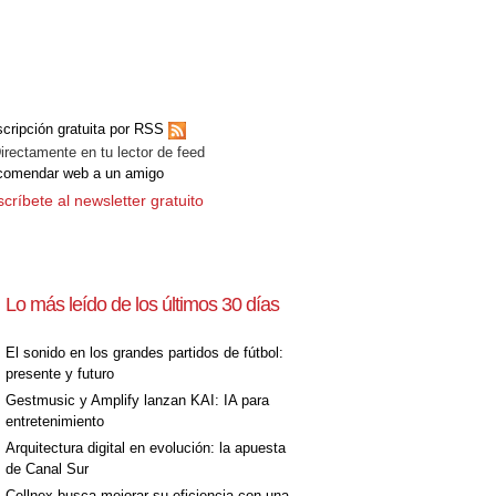
cripción gratuita por RSS
ectamente en tu lector de feed
comendar web a un amigo
críbete al newsletter gratuito
Lo más leído de los últimos 30 días
El sonido en los grandes partidos de fútbol:
presente y futuro
Gestmusic y Amplify lanzan KAI: IA para
entretenimiento
Arquitectura digital en evolución: la apuesta
de Canal Sur
Cellnex busca mejorar su eficiencia con una