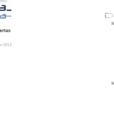
N
ertas
ro 2013
 cita
[+]
M