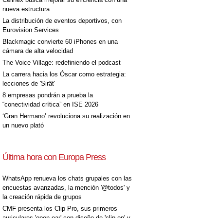
nueva estructura
La distribución de eventos deportivos, con
Eurovision Services
Blackmagic convierte 60 iPhones en una
cámara de alta velocidad
The Voice Village: redefiniendo el podcast
La carrera hacia los Óscar como estrategia:
lecciones de 'Sirât'
8 empresas pondrán a prueba la
“conectividad crítica” en ISE 2026
‘Gran Hermano’ revoluciona su realización en
un nuevo plató
Última hora con Europa Press
WhatsApp renueva los chats grupales con las
encuestas avanzadas, la mención '@todos' y
la creación rápida de grupos
CMF presenta los Clip Pro, sus primeros
auriculares 'open-ear' con diseño de 'clip on' y