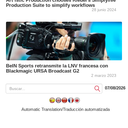
Art’istic Production chooses Riedel’s Simplylive
Production Suite to simplify workflows
28 junio 2024
BeIN Sports retransmite la LNV francesa con
Blackmagic URSA Broadcast G2
2 marzo 2023
07/08/2026
Submit
Automatic Translation/Traducción automatizada