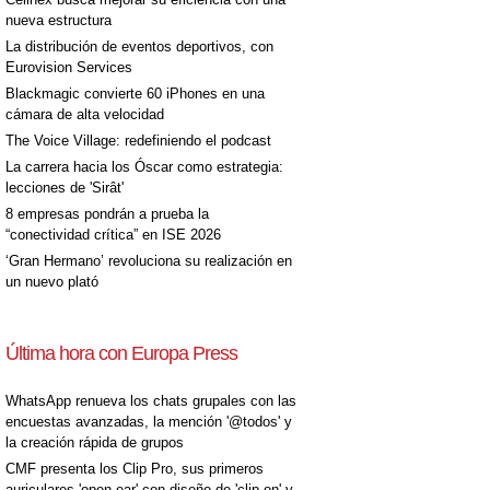
nueva estructura
La distribución de eventos deportivos, con
Eurovision Services
Blackmagic convierte 60 iPhones en una
cámara de alta velocidad
[+]
The Voice Village: redefiniendo el podcast
La carrera hacia los Óscar como estrategia:
lecciones de 'Sirât'
8 empresas pondrán a prueba la
“conectividad crítica” en ISE 2026
‘Gran Hermano’ revoluciona su realización en
un nuevo plató
Última hora con Europa Press
WhatsApp renueva los chats grupales con las
encuestas avanzadas, la mención '@todos' y
la creación rápida de grupos
CMF presenta los Clip Pro, sus primeros
auriculares 'open-ear' con diseño de 'clip on' y