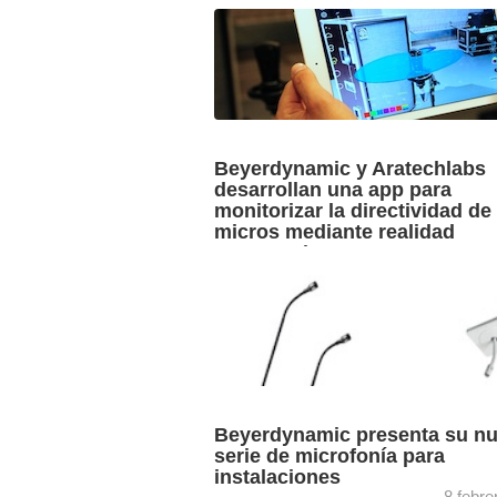
3 marz
Raúl Marín, Sales Manager en
Soundware Media, presenta en esta
videoentrevista en Integrated Systems
Europe (ISE 2025) las últimas novedad
parte de las ...
Beyerdynamic y Aratechlabs
desarrollan una app para
monitorizar la directividad de
micros mediante realidad
aumentada
12 ene
Esta app hace posible la
visualización de cada micrófono
Beyerdynamic y su patrón polar, integr
su entorno utilizando tecnología de real
aumentada, proporcionando ...
Beyerdynamic presenta su n
serie de microfonía para
instalaciones
8 febre