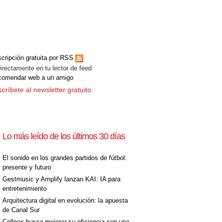
[+]
cripción gratuita por RSS
ectamente en tu lector de feed
comendar web a un amigo
críbete al newsletter gratuito
Lo más leído de los últimos 30 días
[+]
El sonido en los grandes partidos de fútbol:
presente y futuro
Gestmusic y Amplify lanzan KAI: IA para
entretenimiento
Arquitectura digital en evolución: la apuesta
de Canal Sur
Cellnex busca mejorar su eficiencia con una