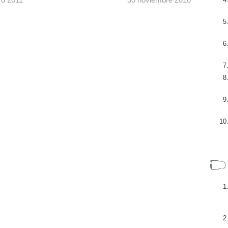
El nuevo iXM Yellowtec es un grabador de
s
estado sólido de alta calidad con micrófono
ones en
integrado, diseñado para la operación
,
eficiente y silenciosa a ...
[+]