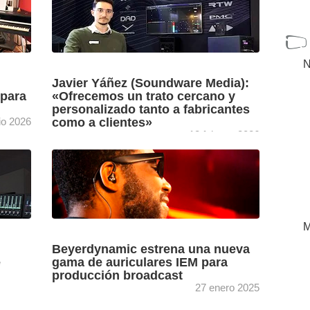
N
Javier Yáñez (Soundware Media):
 para
«Ofrecemos un trato cercano y
personalizado tanto a fabricantes
io 2026
como a clientes»
18 febrero 2026
tinos
Soundware Media, de mano de su Channel
an a
Manager, Javier Yáñez, comparte en esta
 Swing
videoentrevista realizada en Integrated
Systems Europe (ISE) 2026 las últimas
[+]
novedades ...
M
Beyerdynamic estrena una nueva
e
gama de auriculares IEM para
producción broadcast
27 enero 2025