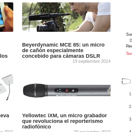
o 2025
Los nuevos DT 70 IE, DT 71 IE, DT 72 IE y
DT 73 IE de Beyerdynamic refuerzan la
apuesta de la marca por ...
es por
[+]
Sus
Dir
Beyerdynamic MCE 85: un micro
Re
de cañón especialmente
Sus
 los
concebido para cámaras DSLR
19 septiembre 2014
ro 2016
Diseñado para optimizar la captación de audio
en cámaras DSLR, también puede emplearse
ado en
acoplado a otras cámaras de cine y tv o junto
idad
a ...
[+]
ueva
Yellowtec iXM, un micro grabador
que revoluciona el reporterismo
radiofónico
ro 2011
30 noviembre 2010