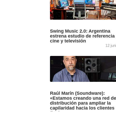
Swing Music 2.0: Argentina
estrena estudio de referencia
cine y televisión
12 jun
Los compositores y productores argen
Andrés Goldstein y Daniel Tarrab confí
WSDG el diseño acústico y técnico de
Music 2.0, un entorno ...
Raúl Marín (Soundware):
«Estamos creando una red d
distribución para ampliar la
capilaridad hacia los clientes
finales»