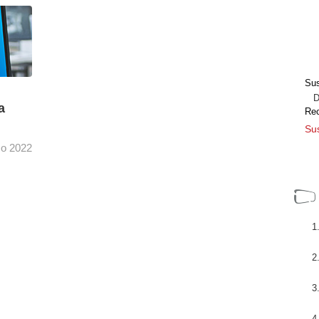
maras
Adaptándose a la demanda de canales OTA
e
(over the air), OTT, FAST y redes sociales,
Raycom Sports (Carolina del Norte) actualiza
su unidad insignia ...
[+]
Sus
Dir
a
Re
Sus
o 2022
alet a
es de
[+]