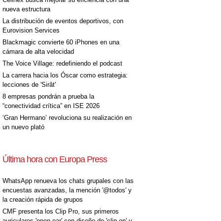
nueva estructura
La distribución de eventos deportivos, con
Eurovision Services
Blackmagic convierte 60 iPhones en una
cámara de alta velocidad
The Voice Village: redefiniendo el podcast
La carrera hacia los Óscar como estrategia:
lecciones de 'Sirât'
8 empresas pondrán a prueba la
“conectividad crítica” en ISE 2026
‘Gran Hermano’ revoluciona su realización en
un nuevo plató
Última hora con Europa Press
WhatsApp renueva los chats grupales con las
encuestas avanzadas, la mención '@todos' y
la creación rápida de grupos
CMF presenta los Clip Pro, sus primeros
auriculares 'open-ear' con diseño de 'clip on' y