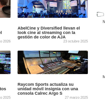
N
AbelCine y Diversified llevan el
l
look cine al streaming con la
gestión de color de AJA
o 2026
23 octubre 2025
6 de
Las capacidades de gradación de ColorBox y
OG-ColorBox de AJA desplegadas por el
tes de
experto en vídeo cinematográfico AbelCine y
el proveedor de soluciones de ...
[+]
M
Raycom Sports actualiza su
tos
unidad móvil insignia con una
consola Calrec Argo S
o 2025
27 marzo 2025