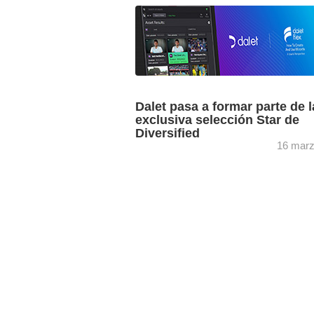
Dos mezcladores K-Frame X, diez cá
LDX 125 y cuatro cámaras LDX 150 d
Grass Valley, todas ellas soluciones IP,
permitirán a la Universidad ...
Dalet pasa a formar parte de l
exclusiva selección Star de
Diversified
16 marz
El integrador Diversified ha invitado a D
formar parte de su programa de socios
STAR, en el cual participan proveedor
tecnología líderes ...