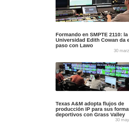
Formando en SMPTE 2110: la
Universidad Edith Cowan da e
paso con Lawo
30 marz
La plataforma Home y las mesas mc²3
Lawo, integradas por Pat, Diversified y
Techniq Media, permiten a los estudian
la Universidad Edith ...
Texas A&M adopta flujos de
producción IP para sus forma
deportivos con Grass Valley
30 may