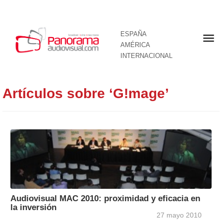
ESPAÑA
Por
AMÉRICA
INTERNACIONAL
Artículos sobre ‘G!mage’
Audiovisual MAC 2010: proximidad y eficacia en
la inversión
27 mayo 2010