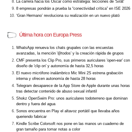
La carrera hacia los Óscar como estrategia: lecciones de 'Sirât'
8 empresas pondrán a prueba la “conectividad crítica” en ISE 2026
‘Gran Hermano’ revoluciona su realización en un nuevo plató
Última hora con Europa Press
WhatsApp renueva los chats grupales con las encuestas
avanzadas, la mención '@todos' y la creación rápida de grupos
CMF presenta los Clip Pro, sus primeros auriculares 'open-ear' con
diseño de 'clip on' y autonomía de hasta 32,5 horas
El nuevo micrófono inalámbrico Mic Mini 2S estrena grabación
interna y ofrecen autonomía de hasta 28 horas
Telegram desaparece de la App Store de Apple durante unas horas
tras detectar contenido de abuso sexual infantil
Shokz OpenSwim Pro: unos auriculares todoterreno que dominan
dentro y fuera del agua
Sonos encuentra en Play el altavoz portátil que llevaba años
queriendo fabricar
Kindle Scribe Colorsoft nos pone en las manos un cuaderno de
gran tamaño para tomar notas a color