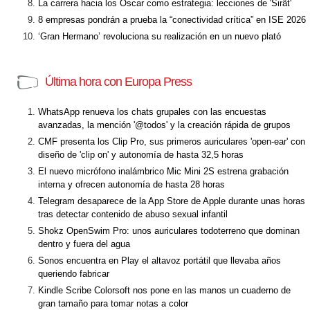
La carrera hacia los Óscar como estrategia: lecciones de 'Sirât'
8 empresas pondrán a prueba la “conectividad crítica” en ISE 2026
‘Gran Hermano’ revoluciona su realización en un nuevo plató
Última hora con Europa Press
WhatsApp renueva los chats grupales con las encuestas
avanzadas, la mención '@todos' y la creación rápida de grupos
CMF presenta los Clip Pro, sus primeros auriculares 'open-ear' con
diseño de 'clip on' y autonomía de hasta 32,5 horas
El nuevo micrófono inalámbrico Mic Mini 2S estrena grabación
interna y ofrecen autonomía de hasta 28 horas
Telegram desaparece de la App Store de Apple durante unas horas
tras detectar contenido de abuso sexual infantil
Shokz OpenSwim Pro: unos auriculares todoterreno que dominan
dentro y fuera del agua
Sonos encuentra en Play el altavoz portátil que llevaba años
queriendo fabricar
Kindle Scribe Colorsoft nos pone en las manos un cuaderno de
gran tamaño para tomar notas a color