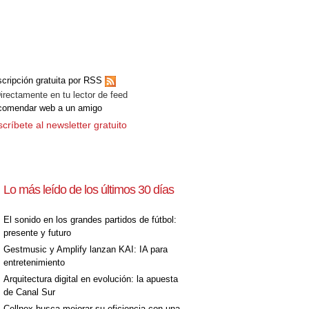
cripción gratuita por RSS
ectamente en tu lector de feed
comendar web a un amigo
críbete al newsletter gratuito
Lo más leído de los últimos 30 días
El sonido en los grandes partidos de fútbol:
presente y futuro
Gestmusic y Amplify lanzan KAI: IA para
entretenimiento
Arquitectura digital en evolución: la apuesta
de Canal Sur
Cellnex busca mejorar su eficiencia con una