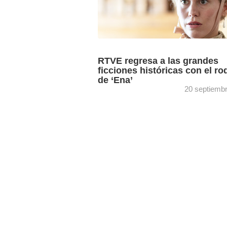
RTVE regresa a las grandes
ficciones históricas con el ro
de ‘Ena’
20 septiemb
La cometa TV, Zona App y la propia R
producen ‘Ena’, ficción histórica de sei
episodios con producción ejecutiva de 
Olivares basada en ...