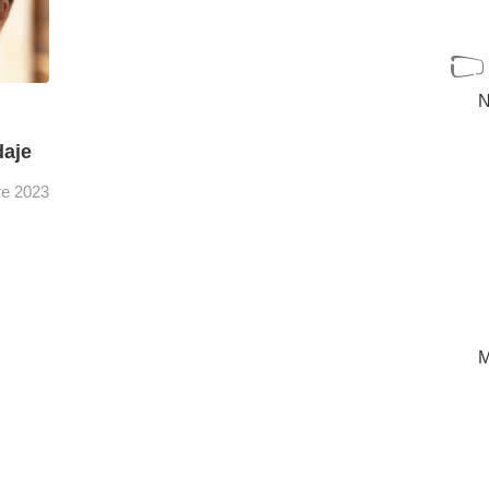
N
daje
re 2023
TVE
s
Javier
[+]
M