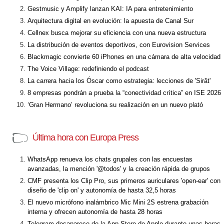
Gestmusic y Amplify lanzan KAI: IA para entretenimiento
Arquitectura digital en evolución: la apuesta de Canal Sur
Cellnex busca mejorar su eficiencia con una nueva estructura
La distribución de eventos deportivos, con Eurovision Services
Blackmagic convierte 60 iPhones en una cámara de alta velocidad
The Voice Village: redefiniendo el podcast
La carrera hacia los Óscar como estrategia: lecciones de 'Sirât'
8 empresas pondrán a prueba la “conectividad crítica” en ISE 2026
‘Gran Hermano’ revoluciona su realización en un nuevo plató
Última hora con Europa Press
WhatsApp renueva los chats grupales con las encuestas
avanzadas, la mención '@todos' y la creación rápida de grupos
CMF presenta los Clip Pro, sus primeros auriculares 'open-ear' con
diseño de 'clip on' y autonomía de hasta 32,5 horas
El nuevo micrófono inalámbrico Mic Mini 2S estrena grabación
interna y ofrecen autonomía de hasta 28 horas
Telegram desaparece de la App Store de Apple durante unas horas