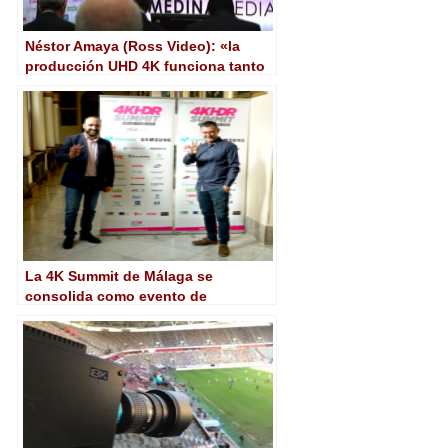
Néstor Amaya (Ross Video): «la
producción UHD 4K funciona tanto
en IP como en 12G SDI»
La 4K Summit de Málaga se
consolida como evento de
referencia en el mundo sobre
tecnología 4K HDR