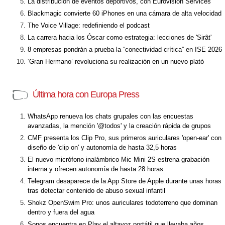
La distribución de eventos deportivos, con Eurovision Services
Blackmagic convierte 60 iPhones en una cámara de alta velocidad
The Voice Village: redefiniendo el podcast
La carrera hacia los Óscar como estrategia: lecciones de 'Sirât'
8 empresas pondrán a prueba la “conectividad crítica” en ISE 2026
‘Gran Hermano’ revoluciona su realización en un nuevo plató
Última hora con Europa Press
WhatsApp renueva los chats grupales con las encuestas
avanzadas, la mención '@todos' y la creación rápida de grupos
CMF presenta los Clip Pro, sus primeros auriculares 'open-ear' con
diseño de 'clip on' y autonomía de hasta 32,5 horas
El nuevo micrófono inalámbrico Mic Mini 2S estrena grabación
interna y ofrecen autonomía de hasta 28 horas
Telegram desaparece de la App Store de Apple durante unas horas
tras detectar contenido de abuso sexual infantil
Shokz OpenSwim Pro: unos auriculares todoterreno que dominan
dentro y fuera del agua
Sonos encuentra en Play el altavoz portátil que llevaba años