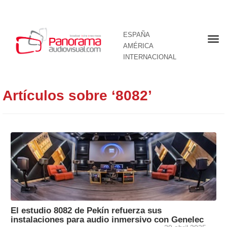
ESPAÑA
Por
AMÉRICA
INTERNACIONAL
Artículos sobre ‘8082’
El estudio 8082 de Pekín refuerza sus
instalaciones para audio inmersivo con Genelec