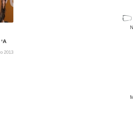
N
 ‘A
ro 2013
s Goya
ental
[+]
M