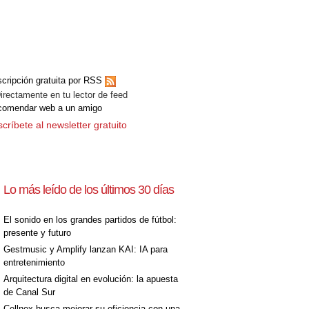
cripción gratuita por RSS
ectamente en tu lector de feed
comendar web a un amigo
críbete al newsletter gratuito
Lo más leído de los últimos 30 días
El sonido en los grandes partidos de fútbol:
presente y futuro
Gestmusic y Amplify lanzan KAI: IA para
entretenimiento
Arquitectura digital en evolución: la apuesta
de Canal Sur
Cellnex busca mejorar su eficiencia con una