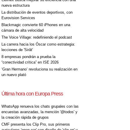
nueva estructura
La distribución de eventos deportivos, con
Eurovision Services
Blackmagic convierte 60 iPhones en una
cámara de alta velocidad
The Voice Village: redefiniendo el podcast
La carrera hacia los Óscar como estrategia:
lecciones de 'Sirât'
8 empresas pondrán a prueba la
“conectividad crítica” en ISE 2026
‘Gran Hermano’ revoluciona su realización en
un nuevo plató
Última hora con Europa Press
WhatsApp renueva los chats grupales con las
encuestas avanzadas, la mención '@todos' y
la creación rápida de grupos
CMF presenta los Clip Pro, sus primeros
auriculares 'open-ear' con diseño de 'clip on' y