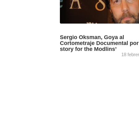
Sergio Oksman, Goya al
Cortometraje Documental por
story for the Modlins’
18 febre
El documental reivindica su sitio en lo
y en la industria cultural con un docum
que en sala está teniendo un excelente
recorrido. ...