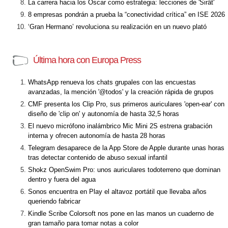
La carrera hacia los Óscar como estrategia: lecciones de 'Sirât'
8 empresas pondrán a prueba la “conectividad crítica” en ISE 2026
‘Gran Hermano’ revoluciona su realización en un nuevo plató
Última hora con Europa Press
WhatsApp renueva los chats grupales con las encuestas
avanzadas, la mención '@todos' y la creación rápida de grupos
CMF presenta los Clip Pro, sus primeros auriculares 'open-ear' con
diseño de 'clip on' y autonomía de hasta 32,5 horas
El nuevo micrófono inalámbrico Mic Mini 2S estrena grabación
interna y ofrecen autonomía de hasta 28 horas
Telegram desaparece de la App Store de Apple durante unas horas
tras detectar contenido de abuso sexual infantil
Shokz OpenSwim Pro: unos auriculares todoterreno que dominan
dentro y fuera del agua
Sonos encuentra en Play el altavoz portátil que llevaba años
queriendo fabricar
Kindle Scribe Colorsoft nos pone en las manos un cuaderno de
gran tamaño para tomar notas a color