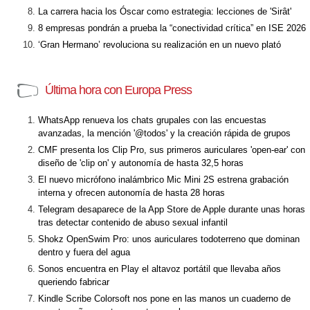
La carrera hacia los Óscar como estrategia: lecciones de 'Sirât'
8 empresas pondrán a prueba la “conectividad crítica” en ISE 2026
‘Gran Hermano’ revoluciona su realización en un nuevo plató
Última hora con Europa Press
WhatsApp renueva los chats grupales con las encuestas
avanzadas, la mención '@todos' y la creación rápida de grupos
CMF presenta los Clip Pro, sus primeros auriculares 'open-ear' con
diseño de 'clip on' y autonomía de hasta 32,5 horas
El nuevo micrófono inalámbrico Mic Mini 2S estrena grabación
interna y ofrecen autonomía de hasta 28 horas
Telegram desaparece de la App Store de Apple durante unas horas
tras detectar contenido de abuso sexual infantil
Shokz OpenSwim Pro: unos auriculares todoterreno que dominan
dentro y fuera del agua
Sonos encuentra en Play el altavoz portátil que llevaba años
queriendo fabricar
Kindle Scribe Colorsoft nos pone en las manos un cuaderno de