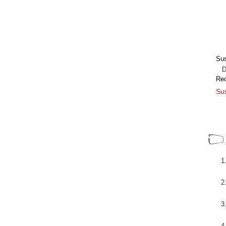
Sus
Dir
Re
Sus