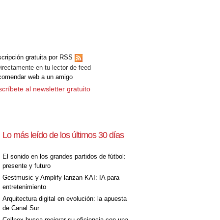
cripción gratuita por RSS
ectamente en tu lector de feed
comendar web a un amigo
críbete al newsletter gratuito
Lo más leído de los últimos 30 días
El sonido en los grandes partidos de fútbol:
presente y futuro
Gestmusic y Amplify lanzan KAI: IA para
entretenimiento
Arquitectura digital en evolución: la apuesta
de Canal Sur
Cellnex busca mejorar su eficiencia con una