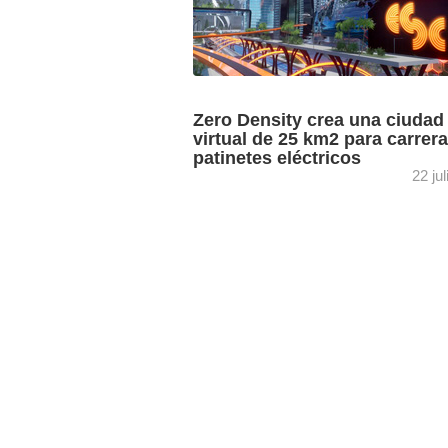
Zero Density crea una ciudad
virtual de 25 km2 para carrer
patinetes eléctricos
22 ju
eSkootr Championship (PopUp Media)
competición que desde 2022 retransmi
carreras de patinetes eléctricos a audi
de todo el mundo, ha dado un nuevo e
...