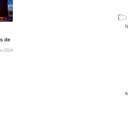
N
as de
lio 2024
,
te
encias
nfoque
[+]
M