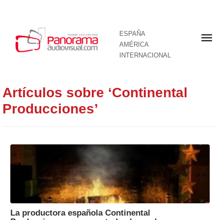
ESPAÑA
Por
AMÉRICA
INTERNACIONAL
Artículos sobre ‘Continental
Producciones’
La productora española Continental