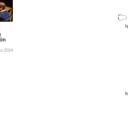
N
g
ión
o 2024
nco
a,
y dos
[+]
M