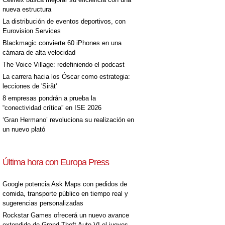
nueva estructura
La distribución de eventos deportivos, con
Eurovision Services
Blackmagic convierte 60 iPhones en una
cámara de alta velocidad
The Voice Village: redefiniendo el podcast
La carrera hacia los Óscar como estrategia:
lecciones de 'Sirât'
8 empresas pondrán a prueba la
“conectividad crítica” en ISE 2026
‘Gran Hermano’ revoluciona su realización en
un nuevo plató
Última hora con Europa Press
Google potencia Ask Maps con pedidos de
comida, transporte público en tiempo real y
sugerencias personalizadas
Rockstar Games ofrecerá un nuevo avance
extendido de Grand Theft Auto VI el jueves