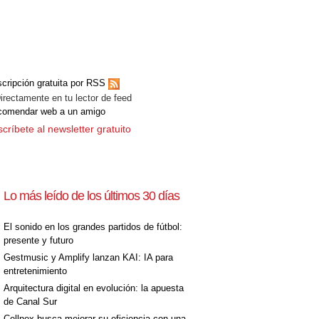
cripción gratuita por RSS
ectamente en tu lector de feed
comendar web a un amigo
críbete al newsletter gratuito
Lo más leído de los últimos 30 días
El sonido en los grandes partidos de fútbol:
presente y futuro
Gestmusic y Amplify lanzan KAI: IA para
entretenimiento
Arquitectura digital en evolución: la apuesta
de Canal Sur
Cellnex busca mejorar su eficiencia con una