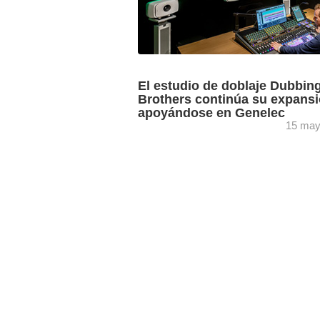
El estudio de doblaje Dubbin
Brothers continúa su expans
apoyándose en Genelec
15 may
Las soluciones de Genelec llegan a ci
grandes estudios de grabación y mezcl
cinco salas de mezcla más pequeñas 
salas de edición ...