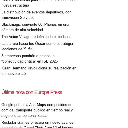
nueva estructura
La distribución de eventos deportivos, con
Eurovision Services
Blackmagic convierte 60 iPhones en una
cámara de alta velocidad
The Voice Village: redefiniendo el podcast
La carrera hacia los Óscar como estrategia:
lecciones de 'Sirât'
8 empresas pondrán a prueba la
“conectividad crítica” en ISE 2026
‘Gran Hermano’ revoluciona su realización en
un nuevo plató
Última hora con Europa Press
Google potencia Ask Maps con pedidos de
comida, transporte público en tiempo real y
sugerencias personalizadas
Rockstar Games ofrecerá un nuevo avance
extendido de Grand Theft Auto VI el jueves