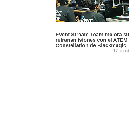
Event Stream Team mejora s
retransmisiones con el ATEM
Constellation de Blackmagic
17 agos
El mezclador ATEM Constellation de
Blackmagic, entre otros equipos, han
permitido a la productora Event Strea
mejorar considerablemente su dinámic
trabajo. Event ...