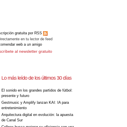
cripción gratuita por RSS
ectamente en tu lector de feed
comendar web a un amigo
críbete al newsletter gratuito
Lo más leído de los últimos 30 días
El sonido en los grandes partidos de fútbol:
presente y futuro
Gestmusic y Amplify lanzan KAI: IA para
entretenimiento
Arquitectura digital en evolución: la apuesta
de Canal Sur
Cellnex busca mejorar su eficiencia con una