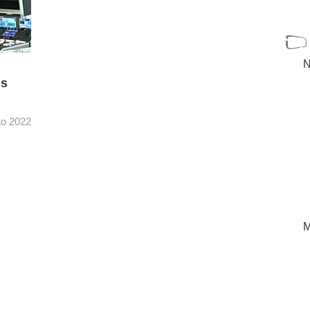
N
us
to 2022
m Team
a de
[+]
M