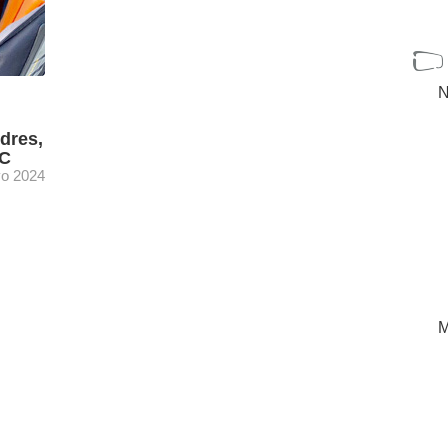
N
dres,
VC
o 2024
nected
[+]
M