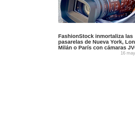
FashionStock inmortaliza las
pasarelas de Nueva York, Lon
Milán o París con cámaras J
16 may
Las cámaras de mano GY-HC500 Con
Cam de JVC se han convertido en los
equipos de confianza de FashionStock
Productions, que con un extenso ...