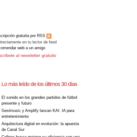
cripción gratuita por RSS
ectamente en tu lector de feed
comendar web a un amigo
críbete al newsletter gratuito
Lo más leído de los últimos 30 días
El sonido en los grandes partidos de fútbol:
presente y futuro
Gestmusic y Amplify lanzan KAI: IA para
entretenimiento
Arquitectura digital en evolución: la apuesta
de Canal Sur
Cellnex busca mejorar su eficiencia con una