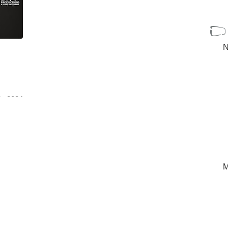
N
io 2024
Ángeles
n sede
re
[+]
M