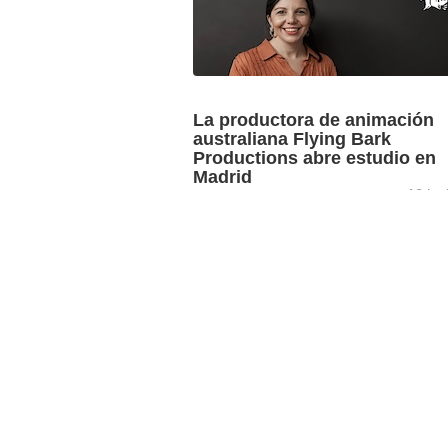
La productora de animación
australiana Flying Bark
Productions abre estudio en
Madrid
12 jun
Tras la apertura de un estudio en Los 
en 2020 la productora de animación co
en Sídney, Flying Bark Productions, ab
ahora ...