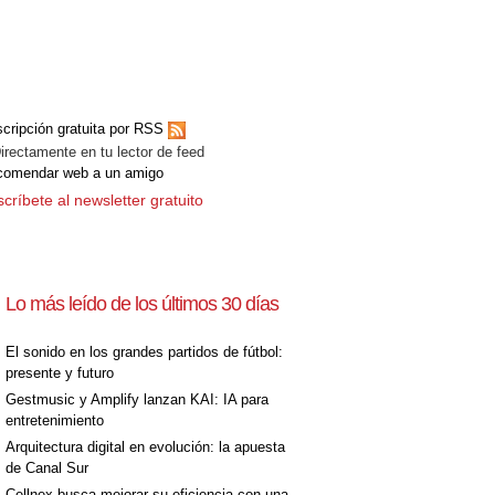
cripción gratuita por RSS
ectamente en tu lector de feed
comendar web a un amigo
críbete al newsletter gratuito
Lo más leído de los últimos 30 días
El sonido en los grandes partidos de fútbol:
presente y futuro
Gestmusic y Amplify lanzan KAI: IA para
entretenimiento
Arquitectura digital en evolución: la apuesta
de Canal Sur
Cellnex busca mejorar su eficiencia con una