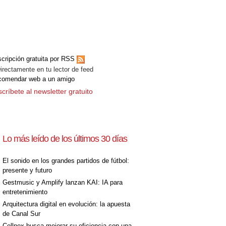
cripción gratuita por RSS
ectamente en tu lector de feed
comendar web a un amigo
críbete al newsletter gratuito
Lo más leído de los últimos 30 días
El sonido en los grandes partidos de fútbol:
presente y futuro
Gestmusic y Amplify lanzan KAI: IA para
entretenimiento
Arquitectura digital en evolución: la apuesta
de Canal Sur
Cellnex busca mejorar su eficiencia con una