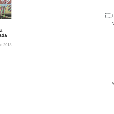
N
la
tada
io 2018
a 1, ha
ada en
[+]
M