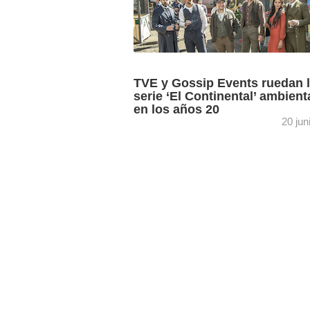
TVE y Gossip Events ruedan 
serie ‘El Continental’ ambien
en los años 20
20 jun
La serie, nueva apuesta de ficción de L
sido creada por Frank Ariza y ambient
un club clandestino de los años ...