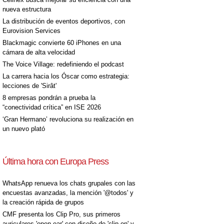
nueva estructura
La distribución de eventos deportivos, con
Eurovision Services
Blackmagic convierte 60 iPhones en una
cámara de alta velocidad
The Voice Village: redefiniendo el podcast
La carrera hacia los Óscar como estrategia:
lecciones de 'Sirât'
8 empresas pondrán a prueba la
“conectividad crítica” en ISE 2026
‘Gran Hermano’ revoluciona su realización en
un nuevo plató
Última hora con Europa Press
WhatsApp renueva los chats grupales con las
encuestas avanzadas, la mención '@todos' y
la creación rápida de grupos
CMF presenta los Clip Pro, sus primeros
auriculares 'open-ear' con diseño de 'clip on' y