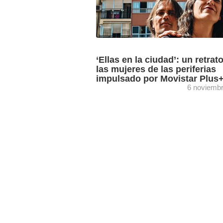
‘Ellas en la ciudad’: un retrat
las mujeres de las periferias
impulsado por Movistar Plus
6 noviemb
Reyes Gallegos escribe y dirige ‘Ellas 
ciudad’, un largometraje documental ori
Movistar Plus+ que se estrenará en 20
la plataforma televisiva ...