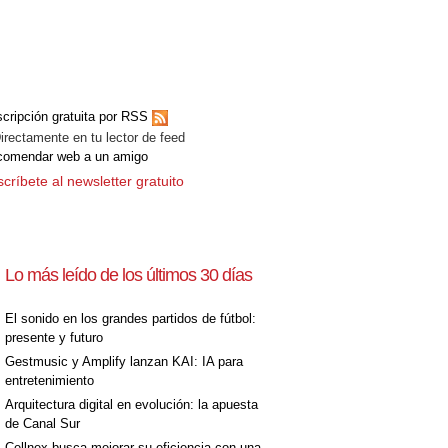
cripción gratuita por RSS
ectamente en tu lector de feed
comendar web a un amigo
críbete al newsletter gratuito
Lo más leído de los últimos 30 días
El sonido en los grandes partidos de fútbol:
presente y futuro
Gestmusic y Amplify lanzan KAI: IA para
entretenimiento
Arquitectura digital en evolución: la apuesta
de Canal Sur
Cellnex busca mejorar su eficiencia con una