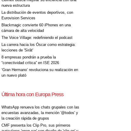
nueva estructura
La distribución de eventos deportivos, con
Eurovision Services
Blackmagic convierte 60 iPhones en una
cámara de alta velocidad
The Voice Village: redefiniendo el podcast
La carrera hacia los Óscar como estrategia:
lecciones de 'Sirât'
8 empresas pondrán a prueba la
“conectividad crítica” en ISE 2026
‘Gran Hermano’ revoluciona su realización en
un nuevo plató
Última hora con Europa Press
WhatsApp renueva los chats grupales con las
encuestas avanzadas, la mención '@todos' y
la creación rápida de grupos
CMF presenta los Clip Pro, sus primeros
auriculares 'open-ear' con diseño de 'clip on' y