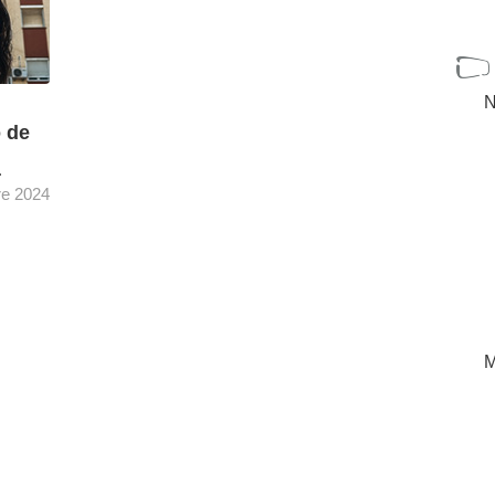
N
o de
+
re 2024
en la
ginal
25 en
[+]
M