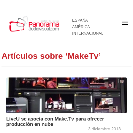
ESPAÑA
Por
AMÉRICA
INTERNACIONAL
Artículos sobre ‘MakeTv’
LiveU se asocia con Make.Tv para ofrecer
producción en nube
3 diciembre 2013