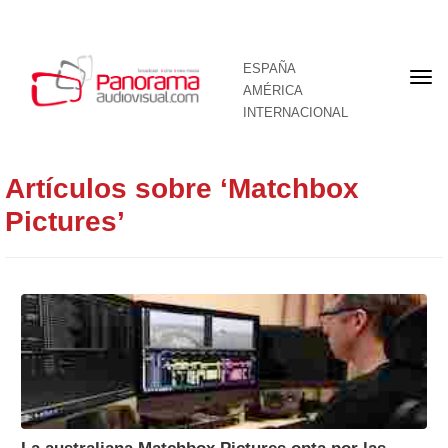
ESPAÑA
Por
AMÉRICA
INTERNACIONAL
Artículos sobre ‘Matchbox
Pictures’