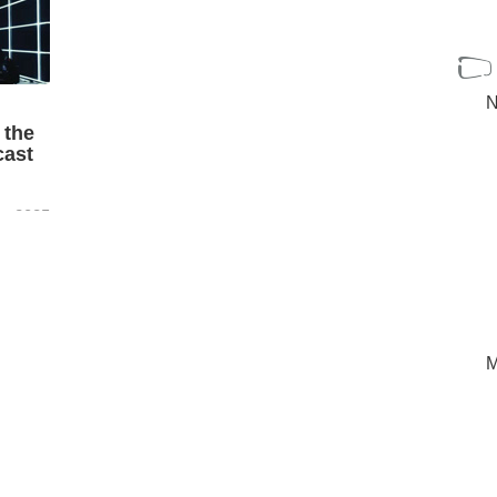
N
 the
cast
re 2025
tween
group
f
he ...
[+]
M