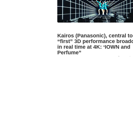
Kairos (Panasonic), central to
“first” 3D performance broad
in real time at 4K: ‘IOWN and
Perfume”
3 octub
“IOWN × Perfume”, a collaboration be
NTT and the successful Japanese girl 
Perfume, demonstrated the capability o
Panasonic“s Kairos platform to handle t