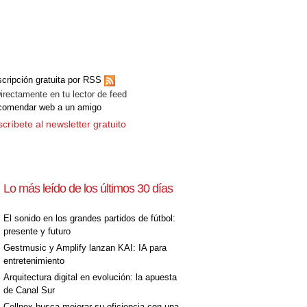
cripción gratuita por RSS
ectamente en tu lector de feed
comendar web a un amigo
críbete al newsletter gratuito
Lo más leído de los últimos 30 días
El sonido en los grandes partidos de fútbol:
presente y futuro
Gestmusic y Amplify lanzan KAI: IA para
entretenimiento
Arquitectura digital en evolución: la apuesta
de Canal Sur
Cellnex busca mejorar su eficiencia con una