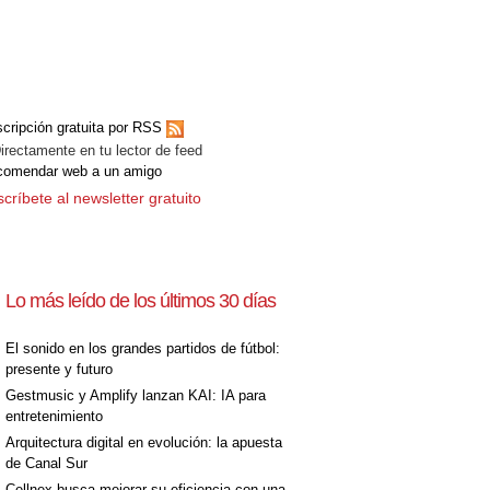
cripción gratuita por RSS
ectamente en tu lector de feed
comendar web a un amigo
críbete al newsletter gratuito
Lo más leído de los últimos 30 días
El sonido en los grandes partidos de fútbol:
presente y futuro
Gestmusic y Amplify lanzan KAI: IA para
entretenimiento
Arquitectura digital en evolución: la apuesta
de Canal Sur
Cellnex busca mejorar su eficiencia con una