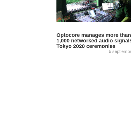
Optocore manages more than
1,000 networked audio signals
Tokyo 2020 ceremonies
6 septiemb
The opening and closing ceremonies of
Tokyo 2020 Olympic Games hosted th
largest deployment of Optocore audio 
devices to date. So says ...