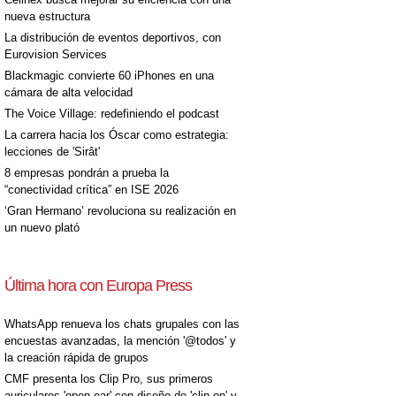
nueva estructura
La distribución de eventos deportivos, con
Eurovision Services
Blackmagic convierte 60 iPhones en una
cámara de alta velocidad
The Voice Village: redefiniendo el podcast
La carrera hacia los Óscar como estrategia:
lecciones de 'Sirât'
8 empresas pondrán a prueba la
“conectividad crítica” en ISE 2026
‘Gran Hermano’ revoluciona su realización en
un nuevo plató
Última hora con Europa Press
WhatsApp renueva los chats grupales con las
encuestas avanzadas, la mención '@todos' y
la creación rápida de grupos
CMF presenta los Clip Pro, sus primeros
auriculares 'open-ear' con diseño de 'clip on' y