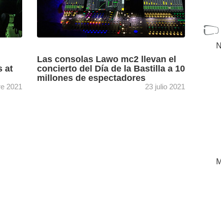
N
Las consolas Lawo mc2 llevan el
 at
concierto del Día de la Bastilla a 10
millones de espectadores
re 2021
23 julio 2021
 the
The mix of the traditional Concert de Paris,
e
which took place at the foot of the Eiffel Tower
network
to celebrate Bastille Day, was performed ...
[+]
M