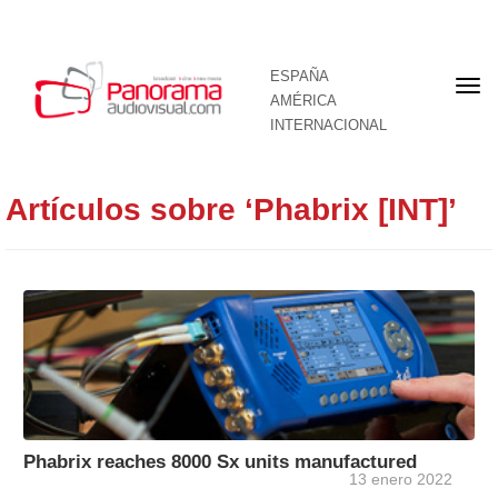
ESPAÑA
Por
AMÉRICA
INTERNACIONAL
Artículos sobre ‘Phabrix [INT]’
Phabrix reaches 8000 Sx units manufactured
13 enero 2022