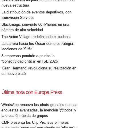
nueva estructura
La distribución de eventos deportivos, con
Eurovision Services
Blackmagic convierte 60 iPhones en una
cámara de alta velocidad
The Voice Village: redefiniendo el podcast
La carrera hacia los Óscar como estrategia:
lecciones de 'Sirât'
8 empresas pondrán a prueba la
“conectividad crítica” en ISE 2026
‘Gran Hermano’ revoluciona su realización en
un nuevo plató
Última hora con Europa Press
WhatsApp renueva los chats grupales con las
encuestas avanzadas, la mención '@todos' y
la creación rápida de grupos
CMF presenta los Clip Pro, sus primeros
auriculares 'open-ear' con diseño de 'clip on' y