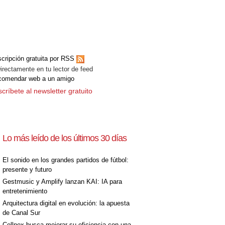
cripción gratuita por RSS
ectamente en tu lector de feed
comendar web a un amigo
críbete al newsletter gratuito
Lo más leído de los últimos 30 días
El sonido en los grandes partidos de fútbol:
presente y futuro
Gestmusic y Amplify lanzan KAI: IA para
entretenimiento
Arquitectura digital en evolución: la apuesta
de Canal Sur
Cellnex busca mejorar su eficiencia con una