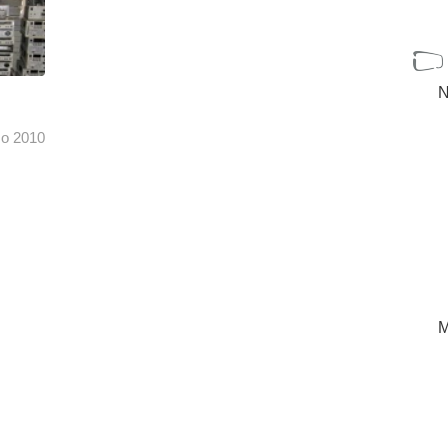
N
o 2010
s en
entorno
[+]
M