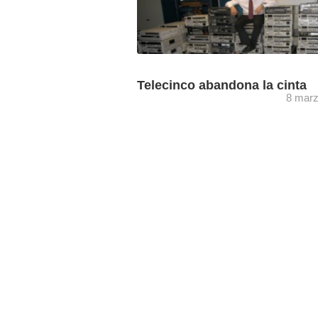
Telecinco abandona la cinta
8 marz
En poco más de un año, Telecinco ha
sustituido sus flujos de trabajo basado
cintas y multitud de VTRs a un nuevo 
...