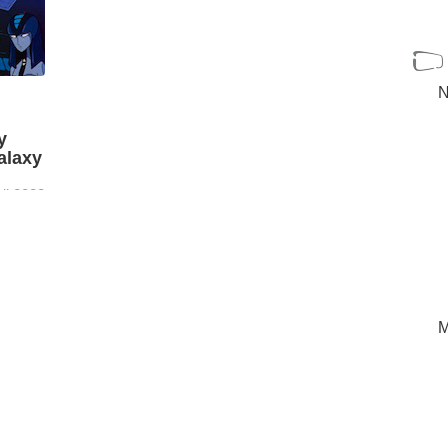
N
y
alaxy
ril 2022
tos
Vinci
, ha
del ...
[+]
M