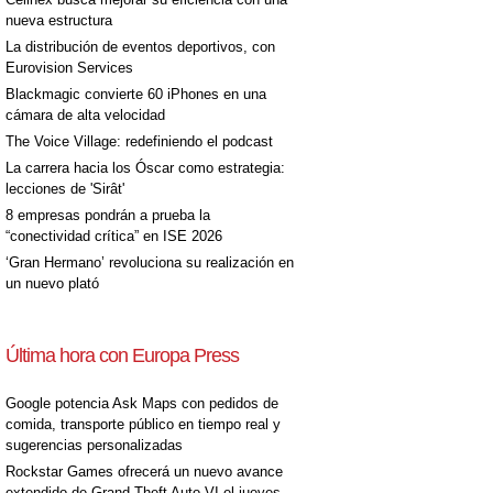
nueva estructura
La distribución de eventos deportivos, con
Eurovision Services
Blackmagic convierte 60 iPhones en una
cámara de alta velocidad
The Voice Village: redefiniendo el podcast
La carrera hacia los Óscar como estrategia:
lecciones de 'Sirât'
8 empresas pondrán a prueba la
“conectividad crítica” en ISE 2026
‘Gran Hermano’ revoluciona su realización en
un nuevo plató
Última hora con Europa Press
Google potencia Ask Maps con pedidos de
comida, transporte público en tiempo real y
sugerencias personalizadas
Rockstar Games ofrecerá un nuevo avance
extendido de Grand Theft Auto VI el jueves