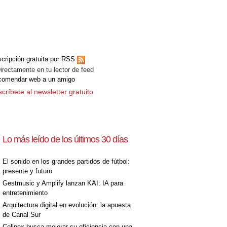
cripción gratuita por RSS
ectamente en tu lector de feed
comendar web a un amigo
críbete al newsletter gratuito
Lo más leído de los últimos 30 días
El sonido en los grandes partidos de fútbol:
presente y futuro
Gestmusic y Amplify lanzan KAI: IA para
entretenimiento
Arquitectura digital en evolución: la apuesta
de Canal Sur
Cellnex busca mejorar su eficiencia con una