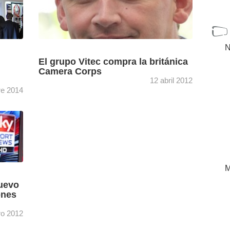
N
n
El grupo Vitec compra la británica
Camera Corps
12 abril 2012
re 2014
El grupo Vitec acaba de anunciar la compra
de la británica Camera Corps, integrándola en
Connor,
su división Videocom. Camera Corps,
amec.
compañía británica especializada en ...
[+]
M
uevo
ones
ro 2012