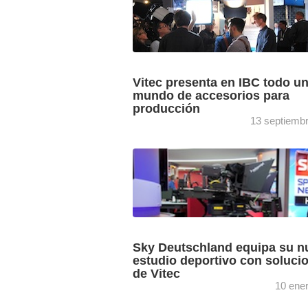
Vitec presenta en IBC todo u
mundo de accesorios para
producción
13 septiemb
El grupo Vitec presenta estos días en
Ámsterdam lo último de sus marcas
Anton/Bauer, Autoscript, Litepanels, O
Sachter, Teradek, Vinten y Vinten Rad
El ...
Sky Deutschland equipa su n
estudio deportivo con soluci
de Vitec
10 ene