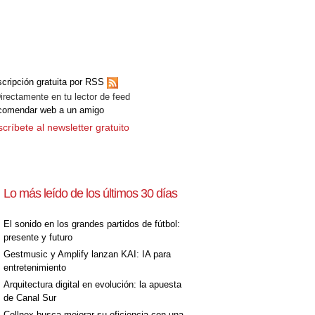
cripción gratuita por RSS
ectamente en tu lector de feed
comendar web a un amigo
críbete al newsletter gratuito
Lo más leído de los últimos 30 días
El sonido en los grandes partidos de fútbol:
presente y futuro
Gestmusic y Amplify lanzan KAI: IA para
entretenimiento
Arquitectura digital en evolución: la apuesta
de Canal Sur
Cellnex busca mejorar su eficiencia con una