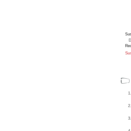
ir un
[+]
Sus
Dir
Re
Sus