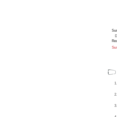
dades
e,
l stand
[+]
Sus
Dir
Re
Sus