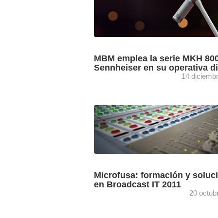
MBM emplea la serie MKH 80
Sennheiser en su operativa di
14 diciemb
Los micrófonos de condensador RF de 
serie MKH 8000 de Sennheiser son uti
regularmente por MBM (Mielke Bergfel
Musikproduktion), compañía especiali
la grabación de ...
Microfusa: formación y soluc
en Broadcast IT 2011
20 octub