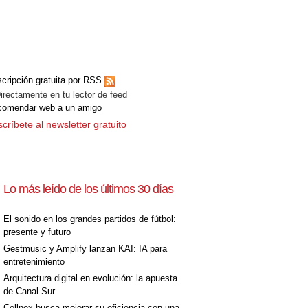
cripción gratuita por RSS
ectamente en tu lector de feed
comendar web a un amigo
críbete al newsletter gratuito
Lo más leído de los últimos 30 días
El sonido en los grandes partidos de fútbol:
presente y futuro
Gestmusic y Amplify lanzan KAI: IA para
entretenimiento
Arquitectura digital en evolución: la apuesta
de Canal Sur
Cellnex busca mejorar su eficiencia con una