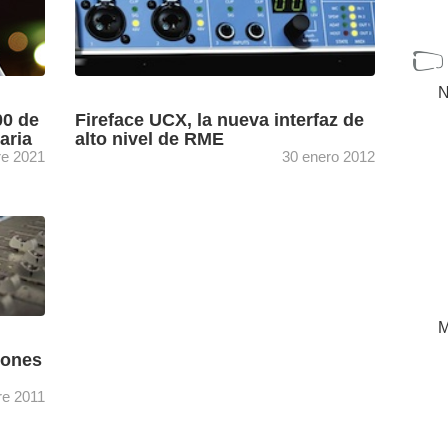
N
00 de
Fireface UCX, la nueva interfaz de
aria
alto nivel de RME
re 2021
30 enero 2012
la
RME cuenta ahora con una solución de audio
lizados
profesional altamente integrada con 36
d
canales USB y Firewire en un formato ultra
zada en
compacto para grabaciones ...
[+]
M
iones
re 2011