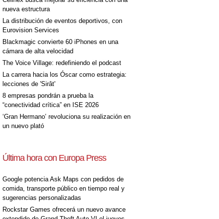
nueva estructura
La distribución de eventos deportivos, con
Eurovision Services
Blackmagic convierte 60 iPhones en una
cámara de alta velocidad
The Voice Village: redefiniendo el podcast
La carrera hacia los Óscar como estrategia:
lecciones de 'Sirât'
8 empresas pondrán a prueba la
“conectividad crítica” en ISE 2026
‘Gran Hermano’ revoluciona su realización en
un nuevo plató
Última hora con Europa Press
Google potencia Ask Maps con pedidos de
comida, transporte público en tiempo real y
sugerencias personalizadas
Rockstar Games ofrecerá un nuevo avance
extendido de Grand Theft Auto VI el jueves