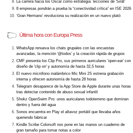
La carrera hacia los Óscar como estrategia: lecciones de 'Sirât'
8 empresas pondrán a prueba la “conectividad crítica” en ISE 2026
‘Gran Hermano’ revoluciona su realización en un nuevo plató
Última hora con Europa Press
WhatsApp renueva los chats grupales con las encuestas
avanzadas, la mención '@todos' y la creación rápida de grupos
CMF presenta los Clip Pro, sus primeros auriculares 'open-ear' con
diseño de 'clip on' y autonomía de hasta 32,5 horas
El nuevo micrófono inalámbrico Mic Mini 2S estrena grabación
interna y ofrecen autonomía de hasta 28 horas
Telegram desaparece de la App Store de Apple durante unas horas
tras detectar contenido de abuso sexual infantil
Shokz OpenSwim Pro: unos auriculares todoterreno que dominan
dentro y fuera del agua
Sonos encuentra en Play el altavoz portátil que llevaba años
queriendo fabricar
Kindle Scribe Colorsoft nos pone en las manos un cuaderno de
gran tamaño para tomar notas a color