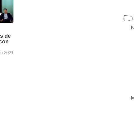
N
os de
con
ro 2021
egia
igencia
ue
[+]
M