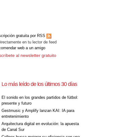
cripción gratuita por RSS
ectamente en tu lector de feed
comendar web a un amigo
críbete al newsletter gratuito
Lo más leído de los últimos 30 días
El sonido en los grandes partidos de fútbol:
presente y futuro
Gestmusic y Amplify lanzan KAI: IA para
entretenimiento
Arquitectura digital en evolución: la apuesta
de Canal Sur
Cellnex busca mejorar su eficiencia con una