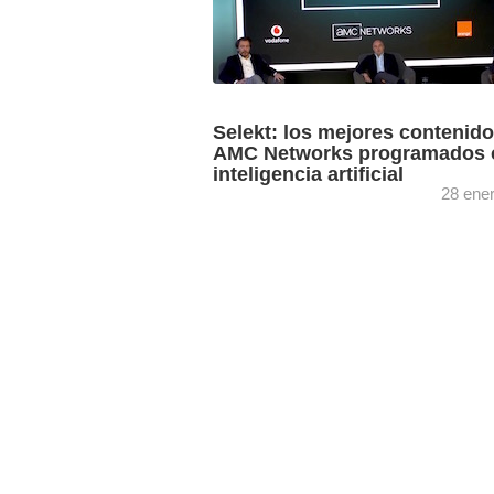
Selekt: los mejores contenid
AMC Networks programados 
inteligencia artificial
28 ene
El nuevo canal se basará en una estrat
de programación desarrollada por intel
artificial, que aprenderá del consumo q
hagan los espectadores de la ...