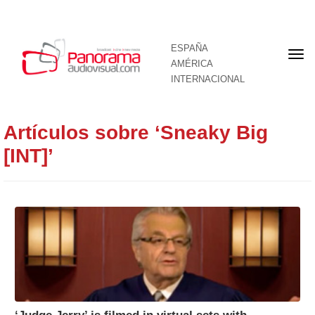
ESPAÑA
Por
AMÉRICA
INTERNACIONAL
Artículos sobre ‘Sneaky Big
[INT]’