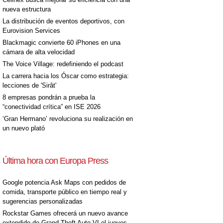
nueva estructura
La distribución de eventos deportivos, con
Eurovision Services
Blackmagic convierte 60 iPhones en una
cámara de alta velocidad
The Voice Village: redefiniendo el podcast
La carrera hacia los Óscar como estrategia:
lecciones de 'Sirât'
8 empresas pondrán a prueba la
“conectividad crítica” en ISE 2026
‘Gran Hermano’ revoluciona su realización en
un nuevo plató
Última hora con Europa Press
Google potencia Ask Maps con pedidos de
comida, transporte público en tiempo real y
sugerencias personalizadas
Rockstar Games ofrecerá un nuevo avance
extendido de Grand Theft Auto VI el jueves