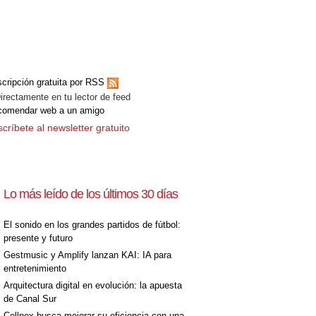
cripción gratuita por RSS
ectamente en tu lector de feed
comendar web a un amigo
críbete al newsletter gratuito
Lo más leído de los últimos 30 días
El sonido en los grandes partidos de fútbol:
presente y futuro
Gestmusic y Amplify lanzan KAI: IA para
entretenimiento
Arquitectura digital en evolución: la apuesta
de Canal Sur
Cellnex busca mejorar su eficiencia con una