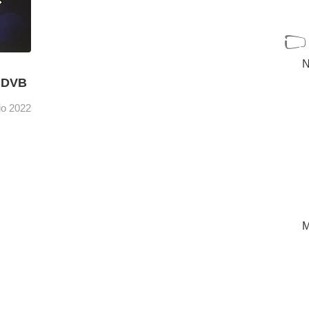
N
l DVB
lio 2022
del DVB
[+]
M