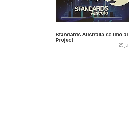
Standards Australia se une a
Project
25 ju
Tras la aprobación de su solicitud en la
reciente reunión de la Junta Directiva 
Project en Ginebra, la organización de
normalización independiente ...