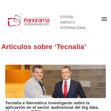
ESPAÑA
Por
AMÉRICA
INTERNACIONAL
Artículos sobre ‘Tecnalia’
Tecnalia e Ibermática investigarán sobre la
aplicación en el sector audiovisual del big data,