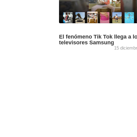
El fenómeno Tik Tok llega a l
televisores Samsung
15 diciemb
Los vídeos de la app TikTok Tv seguir
mostrándose con su relación de aspec
vertical en los televisores inteligentes 
Samsung. TikTok ha lanzando ...