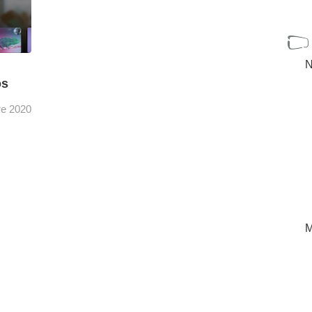
N
os
re 2020
án
to
de
[+]
M