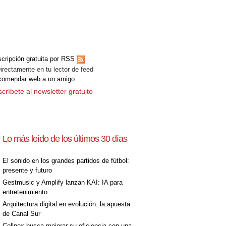
cripción gratuita por RSS
ectamente en tu lector de feed
comendar web a un amigo
críbete al newsletter gratuito
Lo más leído de los últimos 30 días
El sonido en los grandes partidos de fútbol:
presente y futuro
Gestmusic y Amplify lanzan KAI: IA para
entretenimiento
Arquitectura digital en evolución: la apuesta
de Canal Sur
Cellnex busca mejorar su eficiencia con una