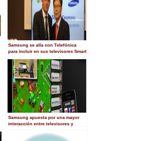
Samsung se alía con Telefónica
para incluir en sus televisores Smart
e
TV, el servicio Movistar TV
Samsung apuesta por una mayor
interacción entre televisores y
dispositivos móviles