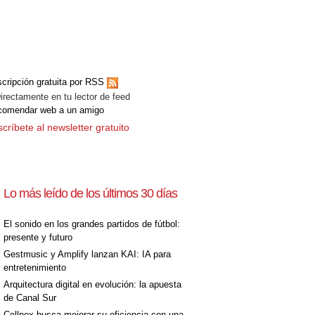
cripción gratuita por RSS
ectamente en tu lector de feed
comendar web a un amigo
críbete al newsletter gratuito
Lo más leído de los últimos 30 días
El sonido en los grandes partidos de fútbol:
presente y futuro
Gestmusic y Amplify lanzan KAI: IA para
entretenimiento
Arquitectura digital en evolución: la apuesta
de Canal Sur
Cellnex busca mejorar su eficiencia con una