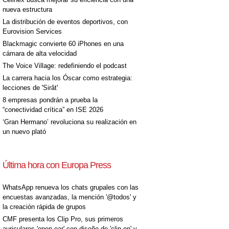
nueva estructura
La distribución de eventos deportivos, con
Eurovision Services
Blackmagic convierte 60 iPhones en una
cámara de alta velocidad
The Voice Village: redefiniendo el podcast
La carrera hacia los Óscar como estrategia:
lecciones de 'Sirât'
8 empresas pondrán a prueba la
“conectividad crítica” en ISE 2026
‘Gran Hermano’ revoluciona su realización en
un nuevo plató
Última hora con Europa Press
WhatsApp renueva los chats grupales con las
encuestas avanzadas, la mención '@todos' y
la creación rápida de grupos
CMF presenta los Clip Pro, sus primeros
auriculares 'open-ear' con diseño de 'clip on' y