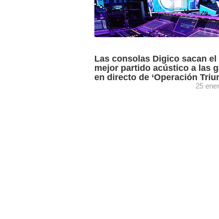
Las consolas Digico sacan el
mejor partido acústico a las g
en directo de ‘Operación Triu
25 ene
En cada gala del programa de Gestmu
han empleado un total de cuatro consol
suministradas por la empresa Twin C
Audio. Las galas ...