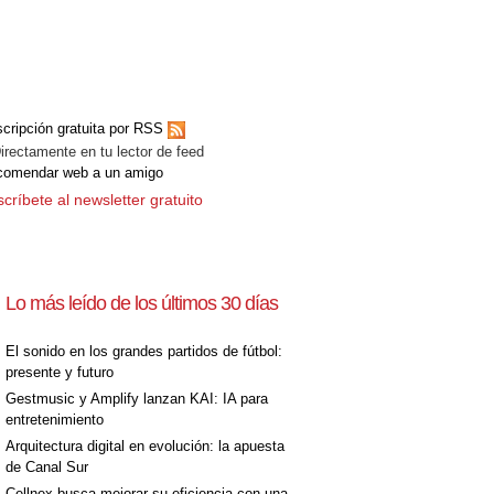
cripción gratuita por RSS
ectamente en tu lector de feed
comendar web a un amigo
críbete al newsletter gratuito
Lo más leído de los últimos 30 días
El sonido en los grandes partidos de fútbol:
presente y futuro
Gestmusic y Amplify lanzan KAI: IA para
entretenimiento
Arquitectura digital en evolución: la apuesta
de Canal Sur
Cellnex busca mejorar su eficiencia con una