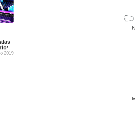
N
alas
nfo’
ro 2019
sic se
as,
am
[+]
M