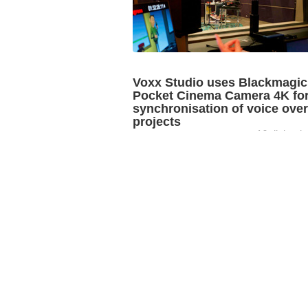
Voxx Studio uses Blackmagic
Pocket Cinema Camera 4K fo
synchronisation of voice over
projects
16 diciemb
The Blackmagic Design Pocket Cinem
Camera 4K is being used by audio prod
company Voxx Studio to synchronise a
recorded for voice-overs with footage ..