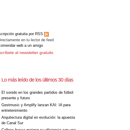
cripción gratuita por RSS
ectamente en tu lector de feed
comendar web a un amigo
críbete al newsletter gratuito
Lo más leído de los últimos 30 días
El sonido en los grandes partidos de fútbol:
presente y futuro
Gestmusic y Amplify lanzan KAI: IA para
entretenimiento
Arquitectura digital en evolución: la apuesta
de Canal Sur
Cellnex busca mejorar su eficiencia con una