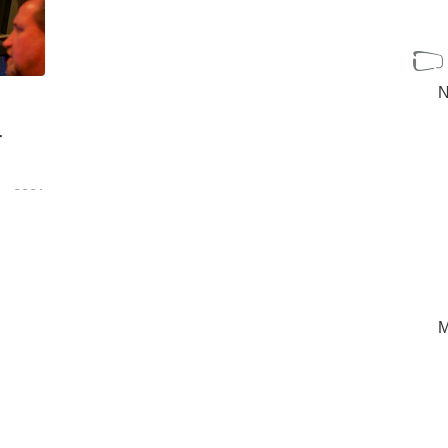
N
r
re 2021
a
uction
udio
.
[+]
M