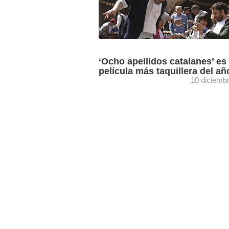
‘Ocho apellidos catalanes’ es 
película más taquillera del añ
10 diciemb
Con 3.891.988 espectadores , se sitúa
como la quinta película española más
taquillera de la historia en nuestro país
detrás de ‘Ocho ...