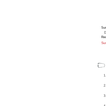
Sus
Dir
Re
Sus