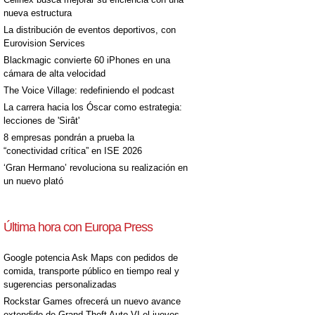
nueva estructura
La distribución de eventos deportivos, con
Eurovision Services
Blackmagic convierte 60 iPhones en una
cámara de alta velocidad
The Voice Village: redefiniendo el podcast
La carrera hacia los Óscar como estrategia:
lecciones de 'Sirât'
8 empresas pondrán a prueba la
“conectividad crítica” en ISE 2026
‘Gran Hermano’ revoluciona su realización en
un nuevo plató
Última hora con Europa Press
Google potencia Ask Maps con pedidos de
comida, transporte público en tiempo real y
sugerencias personalizadas
Rockstar Games ofrecerá un nuevo avance
extendido de Grand Theft Auto VI el jueves