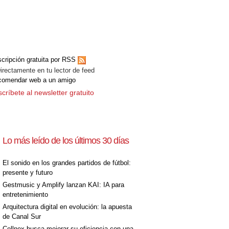
cripción gratuita por RSS
ectamente en tu lector de feed
comendar web a un amigo
críbete al newsletter gratuito
Lo más leído de los últimos 30 días
El sonido en los grandes partidos de fútbol:
presente y futuro
Gestmusic y Amplify lanzan KAI: IA para
entretenimiento
Arquitectura digital en evolución: la apuesta
de Canal Sur
Cellnex busca mejorar su eficiencia con una