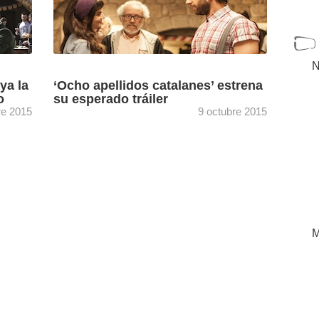
N
ya la
‘Ocho apellidos catalanes’ estrena
o
su esperado tráiler
re 2015
9 octubre 2015
 ya
Producida por LaZona Films y Weather Films
para Telecinco Cinema, es secuela de ‘Ocho
 por
apellidos vascos’, película española más
taquillera de la historia. Universal ...
[+]
M