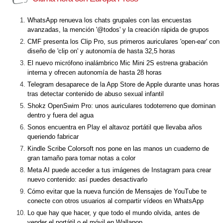
WhatsApp renueva los chats grupales con las encuestas
avanzadas, la mención '@todos' y la creación rápida de grupos
CMF presenta los Clip Pro, sus primeros auriculares 'open-ear' con
diseño de 'clip on' y autonomía de hasta 32,5 horas
El nuevo micrófono inalámbrico Mic Mini 2S estrena grabación
interna y ofrecen autonomía de hasta 28 horas
Telegram desaparece de la App Store de Apple durante unas horas
tras detectar contenido de abuso sexual infantil
Shokz OpenSwim Pro: unos auriculares todoterreno que dominan
dentro y fuera del agua
Sonos encuentra en Play el altavoz portátil que llevaba años
queriendo fabricar
Kindle Scribe Colorsoft nos pone en las manos un cuaderno de
gran tamaño para tomar notas a color
Meta AI puede acceder a tus imágenes de Instagram para crear
nuevo contenido: así puedes desactivarlo
Cómo evitar que la nueva función de Mensajes de YouTube te
conecte con otros usuarios al compartir vídeos en WhatsApp
Lo que hay que hacer, y que todo el mundo olvida, antes de
vender el portátil o el móvil en Wallapop