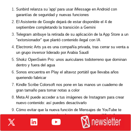
Sunbird relanza su 'app' para usar iMessage en Android con
garantías de seguridad y nuevas funciones
El Asistente de Google dejará de estar disponible el 4 de
septiembre completando la transición a Gemini
Telegram atribuye la retirada de su aplicación de la App Store a un
"extorsionador" que plantó contenido ilegal con IA
Electronic Arts ya es una compañía privada, tras cerrar su venta a
un grupo inversor liderado por Arabia Saudí
Shokz OpenSwim Pro: unos auriculares todoterreno que dominan
dentro y fuera del agua
Sonos encuentra en Play el altavoz portátil que llevaba años
queriendo fabricar
Kindle Scribe Colorsoft nos pone en las manos un cuaderno de
gran tamaño para tomar notas a color
Meta AI puede acceder a tus imágenes de Instagram para crear
nuevo contenido: así puedes desactivarlo
Cómo evitar que la nueva función de Mensajes de YouTube te
conecte con otros usuarios al compartir vídeos en WhatsApp
Lo que hay que hacer, y que todo el mundo olvida, antes de
vender el portátil o el móvil en Wallapop