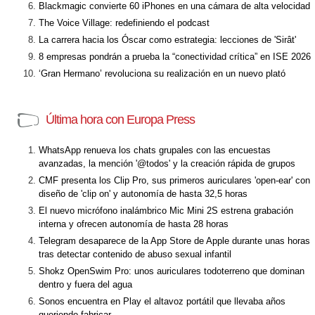
Blackmagic convierte 60 iPhones en una cámara de alta velocidad
The Voice Village: redefiniendo el podcast
La carrera hacia los Óscar como estrategia: lecciones de 'Sirât'
8 empresas pondrán a prueba la “conectividad crítica” en ISE 2026
‘Gran Hermano’ revoluciona su realización en un nuevo plató
Última hora con Europa Press
WhatsApp renueva los chats grupales con las encuestas
avanzadas, la mención '@todos' y la creación rápida de grupos
CMF presenta los Clip Pro, sus primeros auriculares 'open-ear' con
diseño de 'clip on' y autonomía de hasta 32,5 horas
El nuevo micrófono inalámbrico Mic Mini 2S estrena grabación
interna y ofrecen autonomía de hasta 28 horas
Telegram desaparece de la App Store de Apple durante unas horas
tras detectar contenido de abuso sexual infantil
Shokz OpenSwim Pro: unos auriculares todoterreno que dominan
dentro y fuera del agua
Sonos encuentra en Play el altavoz portátil que llevaba años
queriendo fabricar