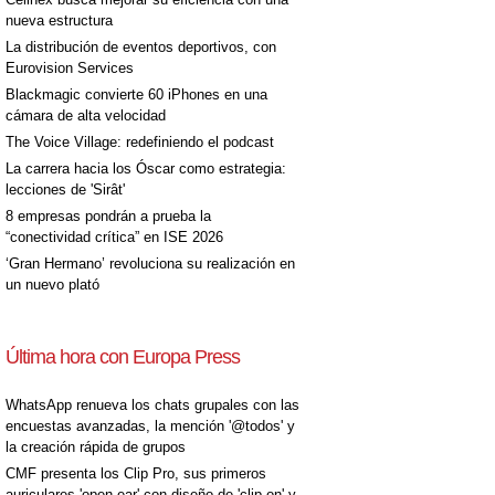
nueva estructura
La distribución de eventos deportivos, con
Eurovision Services
Blackmagic convierte 60 iPhones en una
cámara de alta velocidad
The Voice Village: redefiniendo el podcast
La carrera hacia los Óscar como estrategia:
lecciones de 'Sirât'
8 empresas pondrán a prueba la
“conectividad crítica” en ISE 2026
‘Gran Hermano’ revoluciona su realización en
un nuevo plató
Última hora con Europa Press
WhatsApp renueva los chats grupales con las
encuestas avanzadas, la mención '@todos' y
la creación rápida de grupos
CMF presenta los Clip Pro, sus primeros
auriculares 'open-ear' con diseño de 'clip on' y