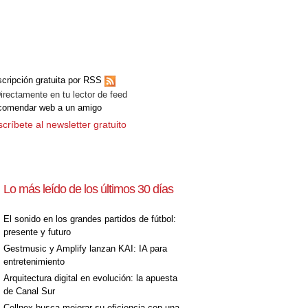
cripción gratuita por RSS
ectamente en tu lector de feed
comendar web a un amigo
críbete al newsletter gratuito
Lo más leído de los últimos 30 días
El sonido en los grandes partidos de fútbol:
presente y futuro
Gestmusic y Amplify lanzan KAI: IA para
entretenimiento
Arquitectura digital en evolución: la apuesta
de Canal Sur
Cellnex busca mejorar su eficiencia con una