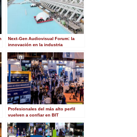
n
Next-Gen Audiovisual Forum: la
innovación en la industria
audiovisual a debate en VDS
Valencia 2024
Profesionales del más alto perfil
vuelven a confiar en BIT
Audiovisual para adelantarse al
futuro del audiovisual