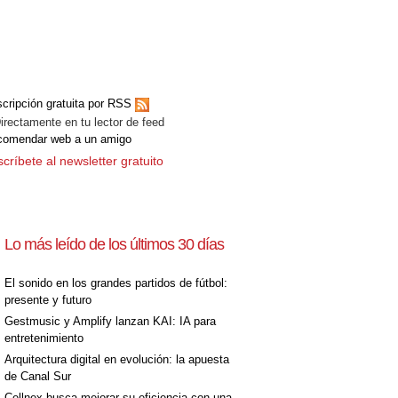
cripción gratuita por RSS
ectamente en tu lector de feed
comendar web a un amigo
críbete al newsletter gratuito
Lo más leído de los últimos 30 días
El sonido en los grandes partidos de fútbol:
presente y futuro
Gestmusic y Amplify lanzan KAI: IA para
entretenimiento
Arquitectura digital en evolución: la apuesta
de Canal Sur
Cellnex busca mejorar su eficiencia con una