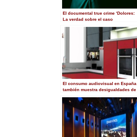
El documental true crime ‘Dolores:
La verdad sobre el caso
Wanninkhof’ se verá en HBO Max
El consumo audiovisual en España
también muestra desigualdades de
género, según un estudio de
Ymedia