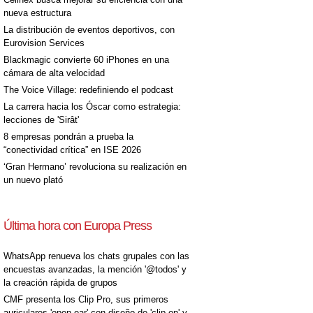
nueva estructura
La distribución de eventos deportivos, con
Eurovision Services
Blackmagic convierte 60 iPhones en una
cámara de alta velocidad
The Voice Village: redefiniendo el podcast
La carrera hacia los Óscar como estrategia:
lecciones de 'Sirât'
8 empresas pondrán a prueba la
“conectividad crítica” en ISE 2026
‘Gran Hermano’ revoluciona su realización en
un nuevo plató
Última hora con Europa Press
WhatsApp renueva los chats grupales con las
encuestas avanzadas, la mención '@todos' y
la creación rápida de grupos
CMF presenta los Clip Pro, sus primeros
auriculares 'open-ear' con diseño de 'clip on' y