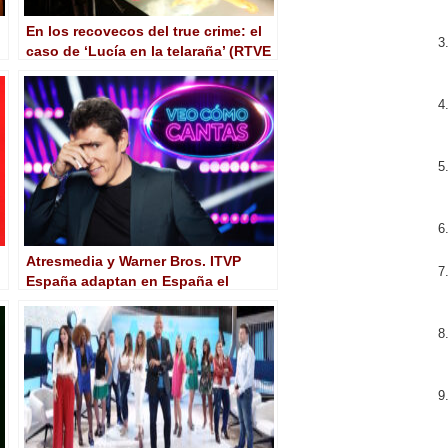
En los recovecos del true crime: el
caso de ‘Lucía en la telaraña’ (RTVE
Play)
Atresmedia y Warner Bros. ITVP
España adaptan en España el
formato coreano ‘Veo cómo cantas’